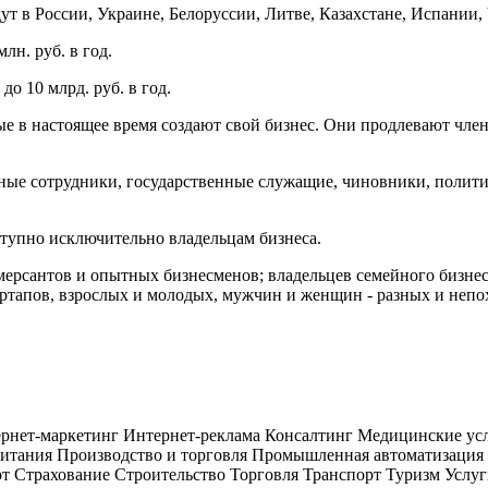
ут в России, Украине, Белоруссии, Литве, Казахстане, Испании,
лн. руб. в год.
до 10 млрд. руб. в год.
 в настоящее время создают свой бизнес. Они продлевают членс
ые сотрудники, государственные служащие, чиновники, политики
оступно исключительно владельцам бизнеса.
ерсантов и опытных бизнесменов; владельцев семейного бизнес
тапов, взрослых и молодых, мужчин и женщин - разных и непох
рнет-маркетинг
Интернет-реклама
Консалтинг
Медицинские ус
итания
Производство и торговля
Промышленная автоматизация
рт
Страхование
Строительство
Торговля
Транспорт
Туризм
Услуг