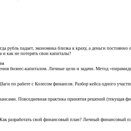
огда рубль падает, экономика близка к краху, а деньги постоянн
а и как не потерять свои капиталы?
им
ения бизнес-капиталом. Личные цели и задачи. Метод «пирамид
аги по работе с Колесом финансов. Разбор кейса одного участн
нансами. Повседневная практика принятия решений (текущая ф
 Как разработать свой финансовый план? Личный финансовый пла