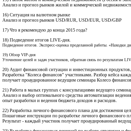
Анализ и прогноз рынков жилой и коммерческой недвижимост
16) Ситуация на валютном рынке
Анализ и прогноз рынков USD/RUR, USD/EUR, USD/GBP
17) Что я рекомендую до конца 2015 года?
18) Подведение итогов LIVE-дня.
Подведение итогов. Экспресс-оценка проделанной работы. «Находки дн
19) Обзор VIP-дня
Уточнение целей и задач участников, обратная связь по результатам LI
20) Аудит финансовой ситуации и инвестиционных продуктов, 
Разработка "Колеса финансов" участниками. Разбор кейса каж
получает проаудированное ведущим семинара Колесо финансов
21) Работа в малых группах с консультациями ведущего семина
Анализ и выбор оптимального средства автоматизации ведения 
опыт разработки и ведения бюджета доходов и расходов.
22) Разработка личного финансового плана для достижения цел
Пошаговые инструкции по разработке личного финансового пла
Результат - каждый участник получает проаудированный веду
23) Выработка финансовых решений по выбору стратегии и ф