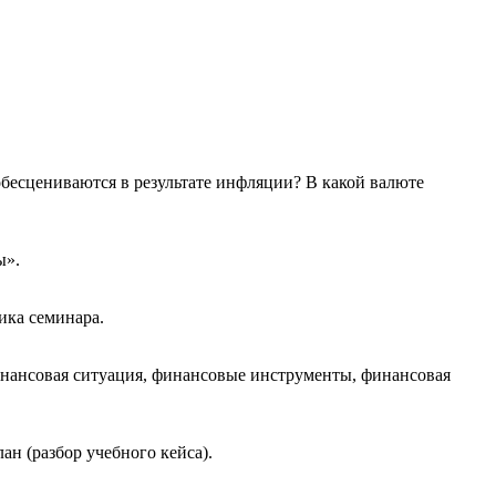
о обесцениваются в результате инфляции? В какой валюте
ы».
ика семинара.
инансовая ситуация, финансовые инструменты, финансовая
н (разбор учебного кейса).