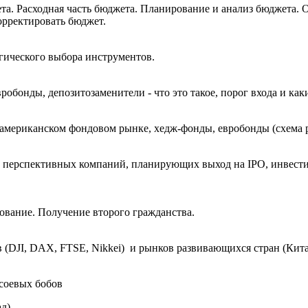
ета. Расходная часть бюджета. Планирование и анализ бюджета
орректировать бюджет.
гического выбора инструментов.
обонды, депозитозаменители - что это такое, порог входа и как
мериканском фондовом рынке, хедж-фонды, евробонды (схема реп
 перспективных компаний, планирующих выход на IPO, инвестиц
вание. Получение второго гражданства.
в (DJI, DAX, FTSE, Nikkei) и рынков развивающихся стран (К
 соевых бобов
д)