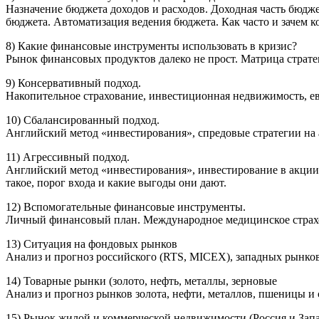
Назначение бюджета доходов и расходов. Доходная часть бюдж
бюджета. Автоматизация ведения бюджета. Как часто и зачем к
8) Какие финансовые инструменты использовать в кризис?
Рынок финансовых продуктов далеко не прост. Матрица страте
9) Консервативный подход.
Накопительное страхование, инвестиционная недвижимость, евр
10) Сбалансированный подход.
Английский метод «инвестирования», спредовые стратегии на а
11) Агрессивный подход.
Английский метод «инвестирования», инвестирование в акции
такое, порог входа и какие выгоды они дают.
12) Вспомогательные финансовые инструменты.
Личный финансовый план. Международное медицинское страхо
13) Ситуация на фондовых рынков
Анализ и прогноз российского (RTS, MICEX), западных рынко
14) Товарные рынки (золото, нефть, металлы, зерновые
Анализ и прогноз рынков золота, нефти, металлов, пшеницы и
15) Рынок жилой и коммерческой недвижимости (Россия и Запа