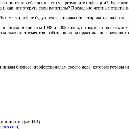
еньги постоянно обесцениваются в результате инфляции? Что тако
а и как не потерять свои капиталы? Предельно честные ответы 
20% в месяц, и я не буду предлагать вам инвестировать в валю
нансами в кризисы 1998 и 2008 годов, о том, как получать дохо
несколько инструментов, работающих на практике, позволяющих
кам бизнеса, профессионалам своего дела, которые готовы инве
ет инициатив (ФРИИ)
tures.com
)