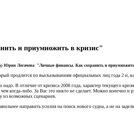
нить и приумножить в кризис"
ар
Юрия Логачева
:
"Личные финансы. Как сохранить и приумножить
торый продлится по высказываниям официальных лиц года 2 и, ка
о надо. В отличие от кризиса 2008 года, характер текущего криз
чем когда-либо. За Вас это никто не сделает. Можно конечно и р
му из возможных сценариев.
авильнее направить усилия на поиск нового судна, а не на задел