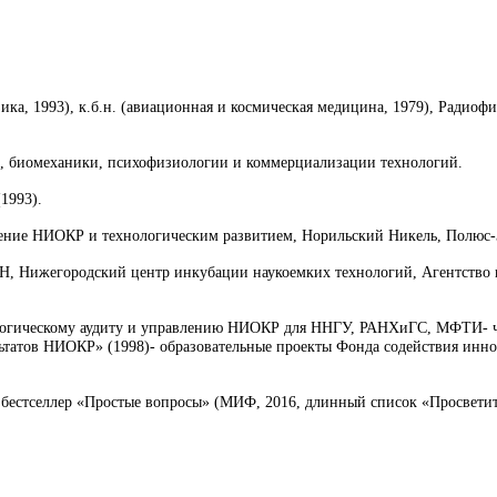
ика, 1993), к.б.н. (авиационная и космическая медицина, 1979), Радиоф
и, биомеханики, психофизиологии и коммерциализации технологий.
1993).
авление НИОКР и технологическим развитием, Норильский Никель, Полюс
РАН, Нижегородский центр инкубации наукоемких технологий, Агентств
ологическому аудиту и управлению НИОКР для ННГУ, РАНХиГС, МФТИ- ч
атов НИОКР» (1998)- образовательные проекты Фонда содействия инно
бестселлер «Простые вопросы» (МИФ, 2016, длинный список «Просветите