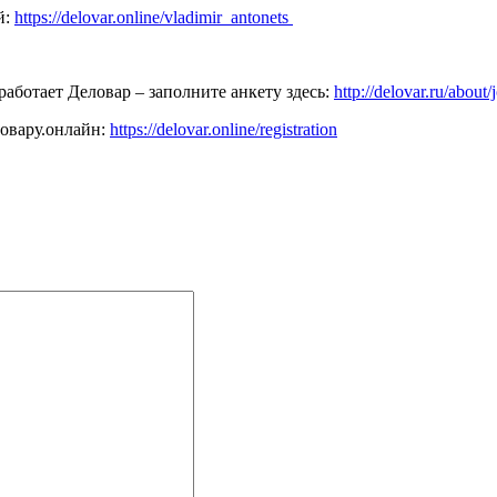
й:
https://delovar.online/vladimir_antonets
работает Деловар – заполните анкету здесь:
http://delovar.ru/about/
ловару.онлайн:
https://delovar.online/registration