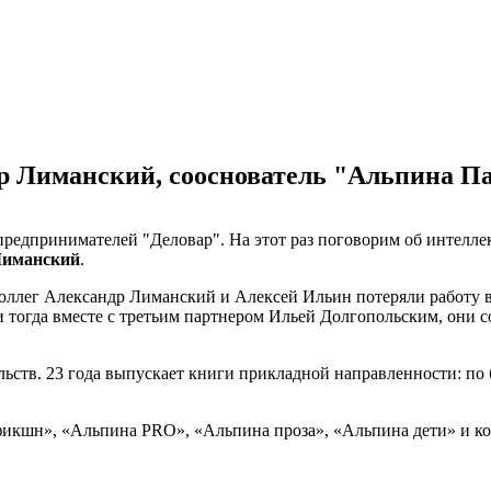
ндр Лиманский, сооснователь "Альпина 
 предпринимателей "Деловар". На этот раз поговорим об интеллек
Лиманский
.
коллег Александр Лиманский и Алексей Ильин потеряли работу 
и тогда вместе с третьим партнером Ильей Долгопольским, они с
ств. 23 года выпускает книги прикладной направленности: по 
икшн», «Альпина PRO», «Альпина проза», «Альпина дети» и ком