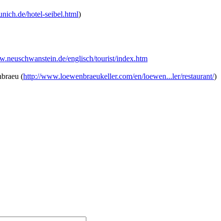
nich.de/hotel-seibel.html
)
w.neuschwanstein.de/englisch/tourist/index.htm
braeu (
http://www.loewenbraeukeller.com/en/loewen...ler/restaurant/
)