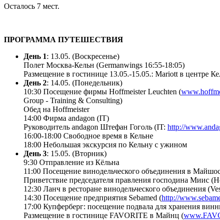
Осталось 7 мест.
ПРОГРАММА ПУТЕШЕСТВИЯ
День 1
: 13.05. (Воскресенье)
Полет Москва-Кельн (Germanwings 16:55-18:05)
Размещение в гостинице 13.05.-15.05.: Mariott в центре К
День 2
: 14.05. (Понедельник)
10:30 Посещение фирмы Hoffmeister Leuchten (
www.hoffmei
Group - Training & Consulting)
Обед на Hoffmeister
14:00 Фирма andagon (IT)
Руководитель andagon Штефан Гоголь (IT:
http://www.andag
16:00-18:00 Свободное время в Кельне
18:00 Небольшая экскурсия по Кельну с ужином
День 3
: 15.05. (Вторник)
9:30 Отправление из Кёльна
11:00 Посещение винодельческого объединения в Майшос,
Приветствие председателя правления господина Миис (Her
12:30 Ланч в ресторане винодельческого объединения (Vesp
14:30 Посещение предприятия Sebamed (
http://www.sebame
17:00 Купферберг: посещение подвала для хранения винн
Размещение в гостинице FAVORITE в Майнц (
www.FAVO