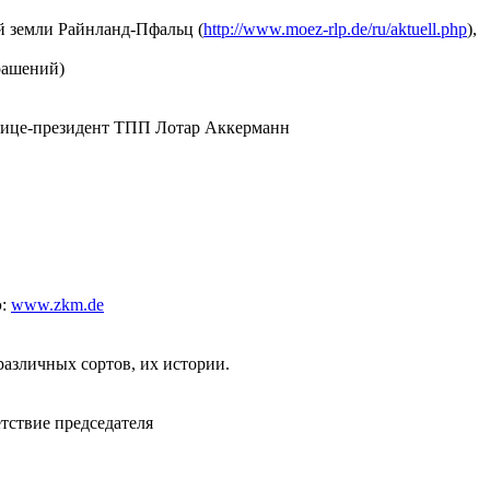
й земли Райнланд-Пфальц (
http://www.moez-rlp.de/ru/aktuell.php
),
рашений)
 вице-президент ТПП Лотар Аккерманн
э:
www.zkm.de
различных сортов, их истории.
етствие председателя