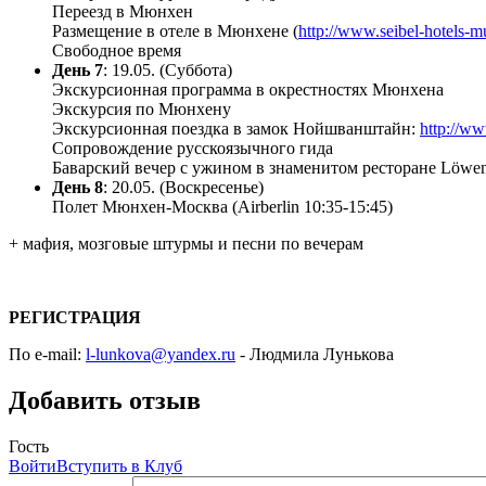
Переезд в Мюнхен
Размещение в отеле в Мюнхене (
http://www.seibel-hotels-mu
Свободное время
День 7
: 19.05. (Суббота)
Экскурсионная программа в окрестностях Мюнхена
Экскурсия по Мюнхену
Экскурсионная поездка в замок Нойшванштайн:
http://ww
Сопровождение русскоязычного гида
Баварский вечер с ужином в знаменитом ресторане Löwen
День 8
: 20.05. (Воскресенье)
Полет Мюнхен-Москва (Airberlin 10:35-15:45)
+ мафия, мозговые штурмы и песни по вечерам
РЕГИСТРАЦИЯ
По e-mail:
l-lunkova@yandex.ru
- Людмила Лунькова
Добавить отзыв
Гость
Войти
Вступить в Клуб