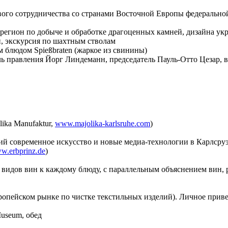
ого сотрудничества со странами Восточной Европы федерально
егион по добыче и обработке драгоценных камней, дизайна ук
, экскурсия по шахтным стволам
м блюдом Spießbraten (жаркое из свинины)
ель правления Йорг Линдеманн, председатель Пауль-Отто Цезар,
ika Manufaktur,
www.majolika-karlsruhe.com
)
й современное искусство и новые медиа-технологии в Карлсру
w.erbprinz.de
)
х видов вин к каждому блюду, с параллельным объяснением вин, 
европейском рынке по чистке текстильных изделий). Личное прив
Museum, обед