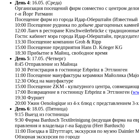
День 4
: 16.05. (Среда)
Организация посещений фирм совместно с центром делов
г-н Йорг Ратманн
Посещение фирм из города Идар-Оберштайн (Известный р
10:00 Посещение рудника по добыче драгоценных камней
12:00 Ланч в ресторане Kirschweilerbrücke с традиционны
Гости: кабинет мэра города Идар-Оберштайн, председат
13:30 Посещение компании Groh & Ripp
15:00 Посещение предприятия Hans D. Krieger KG
18:30 Прибытие в Майнц, свободное время
День 5
: 17.05. (Четверг)
8:45 Отправление из Майнца
10 30 Регистрация в гостинице Erbprinz в Эттлинген
11:00 Посещение мануфактуры керамики Майолика (Majol
12:30 Обед на мануфактуре
15:00 Посещение ZKM - культурного центра, совмещающи
17:00 Возвращение в гостиницу Erbprinz в Эттлинген (
ww
19:30 Фуршет
20:00 Ужин Oenologique из 4-х блюд с представлением 3-
День 6
: 18.05. (Пятница)
9:15 Выезд из гостиницы
9:30 Фирма Bardusch Textilreinigung (ведущая фирма на 
правления и владельца г-на Бардуш (Herr Bardusch)
11:00 Поездка в Штуттгарт, экскурсия по музею Daimler 
Обзорная экскурсия по городу