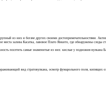
крупный из них и богаче других своими достопримечательностями.
Актив
е места залива Касатка, лавовое Плато Янкито, где обнаружены следы с
ность посетить самые знаменитые из них: кислые у подножия вулкана Б
вораживающий вид стратовулкана, осмотр фумарольного поля, кипящих о