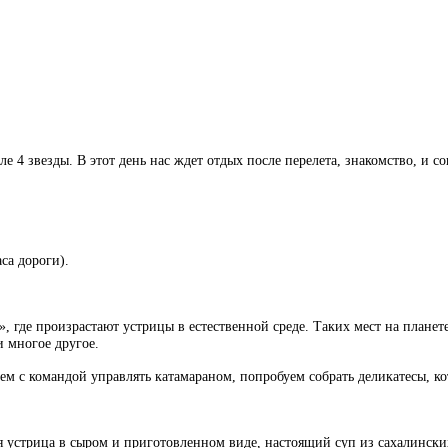
ле 4 звезды. В этот день нас ждет отдых после перелета, знакомство, и 
аса дороги).
 где произрастают устрицы в естественной среде. Таких мест на планете 
и многое другое.
м с командой управлять катамараном, попробуем собрать деликатесы, ко
 устрица в сыром и приготовленном виде, настоящий суп из сахалински