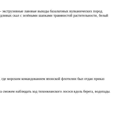
- экструзивные лавовые выходы базальтовых вулканических пород.
удливых скал с зелёными шапками травянистой растительности, белый
то, где морским командованием японской флотилии был отдан приказ
 сможем наблюдать ход тихоокеанского лосося вдоль берега, водопады.