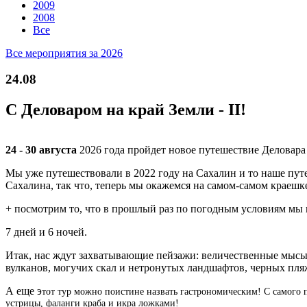
2009
2008
Все
Все мероприятия за 2026
24.08
С Деловаром на край Земли - II!
24 - 30 августа
2026 года пройдет новое путешествие Деловара
Мы уже путешествовали в 2022 году на Сахалин и то наше путе
Сахалина, так что, теперь мы окажемся на самом-самом краешк
+ посмотрим то, что в прошлый раз по погодным условиям мы н
7 дней и 6 ночей.
Итак, нас ждут захватывающие пейзажи: величественные мысы,
вулканов, могучих скал и нетронутых ландшафтов, черных пляж
А еще э
тот тур можно поистине назвать гастрономическим! С самого 
устрицы, фаланги краба и икра ложками!