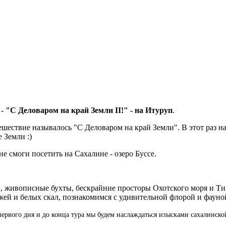
 -
"С Деловаром на край Земли II!" - на Итуруп
.
шествие называлось "С Деловаром на край Земли". В этот раз н
е Земли :)
е смоги посетить на Сахалине - озеро Буссе.
 живописные бухты, бескрайние просторы Охотского моря и Тих
ей и белых скал, познакомимся с удивительной флорой и фауной
первого дня и до конца тура мы будем наслаждаться изысками сахалинско