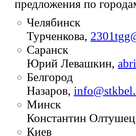
предложения по города
Челябинск (Рук
Турченкова,
2301tgg@
Саранск (Рук
Юрий Левашкин,
abr
Белгород (Руко
Назаров,
info@stkbel.
Минск (Руко
Константин Олтушец
Киев (Руково