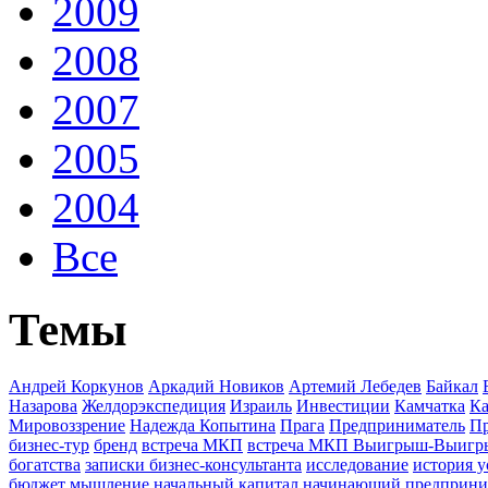
2009
2008
2007
2005
2004
Все
Темы
Андрей Коркунов
Аркадий Новиков
Артемий Лебедев
Байкал
Назарова
Желдорэкспедиция
Израиль
Инвестиции
Камчатка
Ка
Мировоззрение
Надежда Копытина
Прага
Предприниматель
П
бизнес-тур
бренд
встреча МКП
встреча МКП Выигрыш-Выиг
богатства
записки бизнес-консультанта
исследование
история у
бюджет
мышление
начальный капитал
начинающий предприни