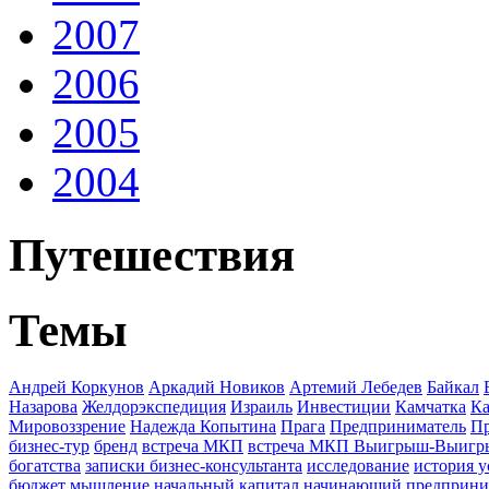
2007
2006
2005
2004
Путешествия
Темы
Андрей Коркунов
Аркадий Новиков
Артемий Лебедев
Байкал
Назарова
Желдорэкспедиция
Израиль
Инвестиции
Камчатка
Ка
Мировоззрение
Надежда Копытина
Прага
Предприниматель
П
бизнес-тур
бренд
встреча МКП
встреча МКП Выигрыш-Выиг
богатства
записки бизнес-консультанта
исследование
история у
бюджет
мышление
начальный капитал
начинающий предприни