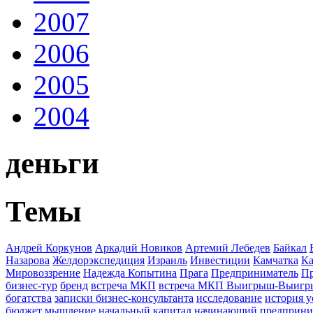
2007
2006
2005
2004
деньги
Темы
Андрей Коркунов
Аркадий Новиков
Артемий Лебедев
Байкал
Назарова
Желдорэкспедиция
Израиль
Инвестиции
Камчатка
Ка
Мировоззрение
Надежда Копытина
Прага
Предприниматель
П
бизнес-тур
бренд
встреча МКП
встреча МКП Выигрыш-Выиг
богатства
записки бизнес-консультанта
исследование
история у
бюджет
мышление
начальный капитал
начинающий предприни