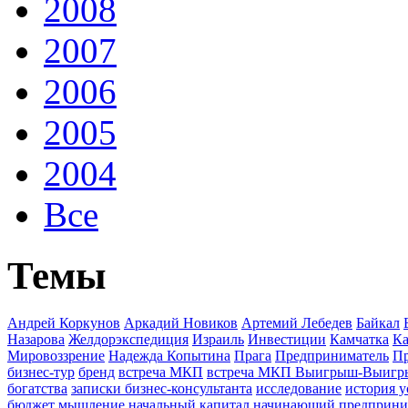
2008
2007
2006
2005
2004
Все
Темы
Андрей Коркунов
Аркадий Новиков
Артемий Лебедев
Байкал
Назарова
Желдорэкспедиция
Израиль
Инвестиции
Камчатка
Ка
Мировоззрение
Надежда Копытина
Прага
Предприниматель
П
бизнес-тур
бренд
встреча МКП
встреча МКП Выигрыш-Выиг
богатства
записки бизнес-консультанта
исследование
история у
бюджет
мышление
начальный капитал
начинающий предприни