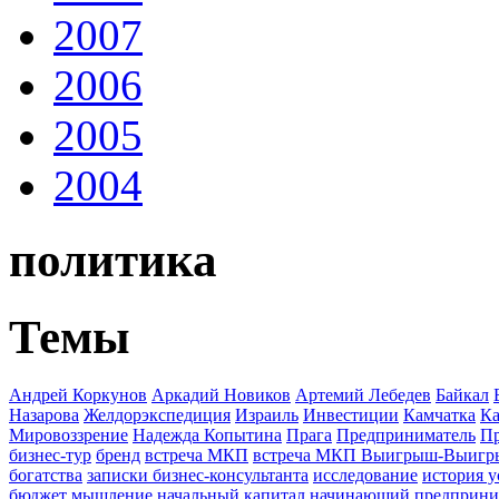
2007
2006
2005
2004
политика
Темы
Андрей Коркунов
Аркадий Новиков
Артемий Лебедев
Байкал
Назарова
Желдорэкспедиция
Израиль
Инвестиции
Камчатка
Ка
Мировоззрение
Надежда Копытина
Прага
Предприниматель
П
бизнес-тур
бренд
встреча МКП
встреча МКП Выигрыш-Выиг
богатства
записки бизнес-консультанта
исследование
история у
бюджет
мышление
начальный капитал
начинающий предприни