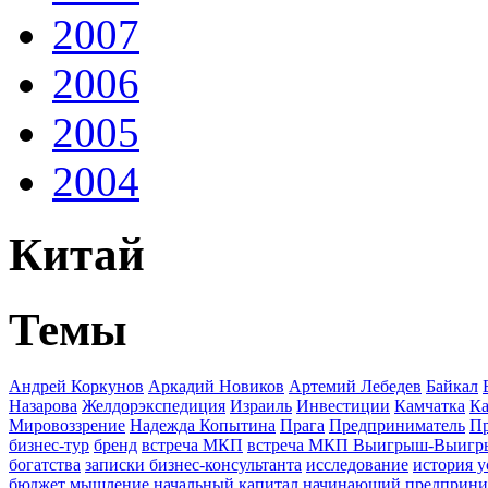
2007
2006
2005
2004
Китай
Темы
Андрей Коркунов
Аркадий Новиков
Артемий Лебедев
Байкал
Назарова
Желдорэкспедиция
Израиль
Инвестиции
Камчатка
Ка
Мировоззрение
Надежда Копытина
Прага
Предприниматель
П
бизнес-тур
бренд
встреча МКП
встреча МКП Выигрыш-Выиг
богатства
записки бизнес-консультанта
исследование
история у
бюджет
мышление
начальный капитал
начинающий предприни