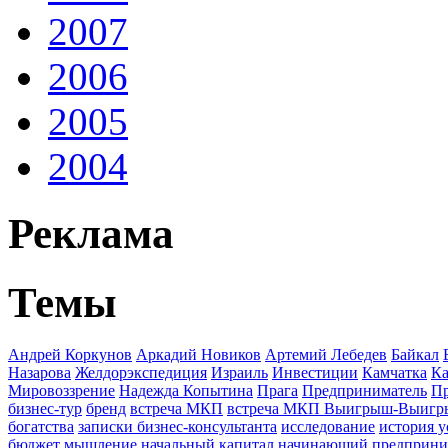
2007
2006
2005
2004
Реклама
Темы
Андрей Коркунов
Аркадий Новиков
Артемий Лебедев
Байкал
Назарова
Желдорэкспедиция
Израиль
Инвестиции
Камчатка
Ка
Мировоззрение
Надежда Копытина
Прага
Предприниматель
П
бизнес-тур
бренд
встреча МКП
встреча МКП Выигрыш-Выиг
богатства
записки бизнес-консультанта
исследование
история у
бюджет
мышление
начальный капитал
начинающий предприни