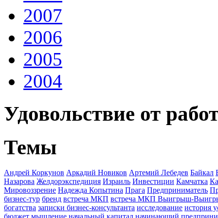
2007
2006
2005
2004
Удовольствие от рабо
Темы
Андрей Коркунов
Аркадий Новиков
Артемий Лебедев
Байкал
Назарова
Желдорэкспедиция
Израиль
Инвестиции
Камчатка
Ка
Мировоззрение
Надежда Копытина
Прага
Предприниматель
П
бизнес-тур
бренд
встреча МКП
встреча МКП Выигрыш-Выиг
богатства
записки бизнес-консультанта
исследование
история у
бюджет
мышление
начальный капитал
начинающий предприни