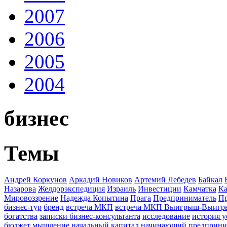
2007
2006
2005
2004
бизнес
Темы
Андрей Коркунов
Аркадий Новиков
Артемий Лебедев
Байкал
Назарова
Желдорэкспедиция
Израиль
Инвестиции
Камчатка
Ка
Мировоззрение
Надежда Копытина
Прага
Предприниматель
П
бизнес-тур
бренд
встреча МКП
встреча МКП Выигрыш-Выиг
богатства
записки бизнес-консультанта
исследование
история у
бюджет
мышление
начальный капитал
начинающий предприни