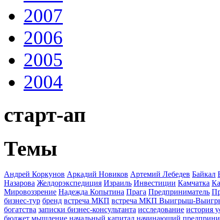
2007
2006
2005
2004
старт-ап
Темы
Андрей Коркунов
Аркадий Новиков
Артемий Лебедев
Байкал
Назарова
Желдорэкспедиция
Израиль
Инвестиции
Камчатка
Ка
Мировоззрение
Надежда Копытина
Прага
Предприниматель
П
бизнес-тур
бренд
встреча МКП
встреча МКП Выигрыш-Выиг
богатства
записки бизнес-консультанта
исследование
история у
бюджет
мышление
начальный капитал
начинающий предприни