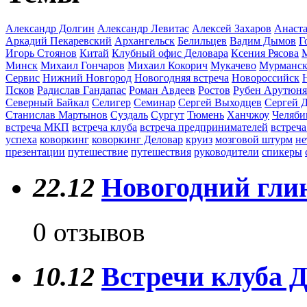
Александр Долгин
Александр Левитас
Алексей Захаров
Анаста
Аркадий Пекаревский
Архангельск
Белильцев
Вадим Дымов
Г
Игорь Стоянов
Китай
Клубный офис Деловара
Ксения Рясова
Минск
Михаил Гончаров
Михаил Кокорич
Мукачево
Мурманс
Сервис
Нижний Новгород
Новогодняя встреча
Новороссийск
Псков
Радислав Гандапас
Роман Авдеев
Ростов
Рубен Арутюн
Северный Байкал
Селигер
Семинар
Сергей Выходцев
Сергей 
Станислав Мартынов
Суздаль
Сургут
Тюмень
Ханчжоу
Челяби
встреча МКП
встреча клуба
встреча предпринимателей
встреча
успеха
коворкинг
коворкинг Деловар
круиз
мозговой штурм
не
презентации
путешествие
путешествия
руководители
спикеры
22.12
Новогодний глин
0 отзывов
10.12
Встречи клуба Д