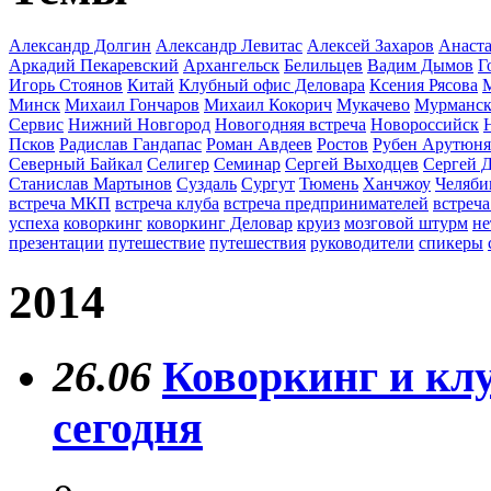
Александр Долгин
Александр Левитас
Алексей Захаров
Анаста
Аркадий Пекаревский
Архангельск
Белильцев
Вадим Дымов
Г
Игорь Стоянов
Китай
Клубный офис Деловара
Ксения Рясова
Минск
Михаил Гончаров
Михаил Кокорич
Мукачево
Мурманс
Сервис
Нижний Новгород
Новогодняя встреча
Новороссийск
Псков
Радислав Гандапас
Роман Авдеев
Ростов
Рубен Арутюн
Северный Байкал
Селигер
Семинар
Сергей Выходцев
Сергей 
Станислав Мартынов
Суздаль
Сургут
Тюмень
Ханчжоу
Челяби
встреча МКП
встреча клуба
встреча предпринимателей
встреча
успеха
коворкинг
коворкинг Деловар
круиз
мозговой штурм
не
презентации
путешествие
путешествия
руководители
спикеры
2014
26.06
Коворкинг и кл
сегодня