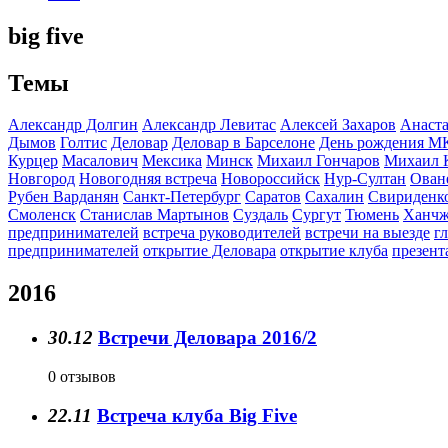
big five
Темы
Александр Долгин
Александр Левитас
Алексей Захаров
Анаста
Дымов
Голтис
Деловар
Деловар в Барселоне
День рождения М
Курцер
Масалович
Мексика
Минск
Михаил Гончаров
Михаил 
Новгород
Новогодняя встреча
Новороссийск
Нур-Султан
Ован
Рубен Варданян
Санкт-Петербург
Саратов
Сахалин
Свириденк
Смоленск
Станислав Мартынов
Суздаль
Сургут
Тюмень
Ханчж
предпринимателей
встреча руководителей
встречи на выезде
г
предпринимателей
открытие Деловара
открытие клуба
презент
2016
30.12
Встречи Деловара 2016/2
0 отзывов
22.11
Встреча клуба Big Five