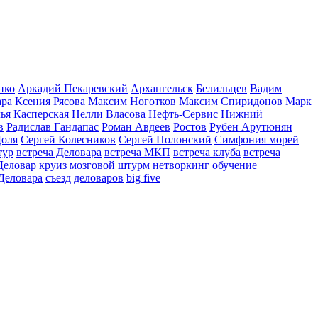
нко
Аркадий Пекаревский
Архангельск
Белильцев
Вадим
ара
Ксения Рясова
Максим Ноготков
Максим Спиридонов
Марк
ья Касперская
Нелли Власова
Нефть-Сервис
Нижний
в
Радислав Гандапас
Роман Авдеев
Ростов
Рубен Арутюнян
Доля
Сергей Колесников
Сергей Полонский
Симфония морей
тур
встреча Деловара
встреча МКП
встреча клуба
встреча
Деловар
круиз
мозговой штурм
нетворкинг
обучение
Деловара
съезд деловаров
big five