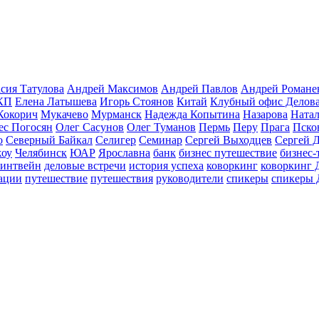
сия Татулова
Андрей Максимов
Андрей Павлов
Андрей Романе
КП
Елена Латышева
Игорь Стоянов
Китай
Клубный офис Делов
Кокорич
Мукачево
Мурманск
Надежда Копытина
Назарова
Натал
ес Погосян
Олег Сасунов
Олег Туманов
Пермь
Перу
Прага
Пско
о
Северный Байкал
Селигер
Семинар
Сергей Выходцев
Сергей 
оу
Челябинск
ЮАР
Ярославна
банк
бизнес путешествие
бизнес-
линтвейн
деловые встречи
история успеха
коворкинг
коворкинг 
ации
путешествие
путешествия
руководители
спикеры
спикеры 