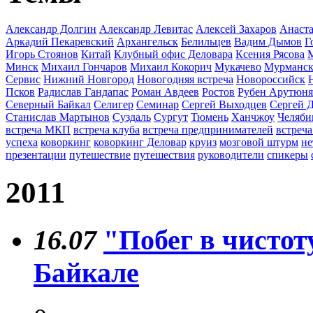
Александр Долгин
Александр Левитас
Алексей Захаров
Анаста
Аркадий Пекаревский
Архангельск
Белильцев
Вадим Дымов
Г
Игорь Стоянов
Китай
Клубный офис Деловара
Ксения Рясова
Минск
Михаил Гончаров
Михаил Кокорич
Мукачево
Мурманс
Сервис
Нижний Новгород
Новогодняя встреча
Новороссийск
Псков
Радислав Гандапас
Роман Авдеев
Ростов
Рубен Арутюн
Северный Байкал
Селигер
Семинар
Сергей Выходцев
Сергей 
Станислав Мартынов
Суздаль
Сургут
Тюмень
Ханчжоу
Челяби
встреча МКП
встреча клуба
встреча предпринимателей
встреча
успеха
коворкинг
коворкинг Деловар
круиз
мозговой штурм
не
презентации
путешествие
путешествия
руководители
спикеры
2011
16.07
"Побег в чисто
Байкале