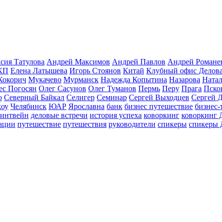
сия Татулова
Андрей Максимов
Андрей Павлов
Андрей Романе
КП
Елена Латышева
Игорь Стоянов
Китай
Клубный офис Делов
Кокорич
Мукачево
Мурманск
Надежда Копытина
Назарова
Натал
ес Погосян
Олег Сасунов
Олег Туманов
Пермь
Перу
Прага
Пско
о
Северный Байкал
Селигер
Семинар
Сергей Выходцев
Сергей 
оу
Челябинск
ЮАР
Ярославна
банк
бизнес путешествие
бизнес-
линтвейн
деловые встречи
история успеха
коворкинг
коворкинг 
ации
путешествие
путешествия
руководители
спикеры
спикеры 