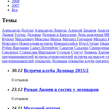
2008
2007
Все
Темы
Александр Долгин
Александр Левитас
Алексей Захаров
Анаста
Дымов
Голтис
Деловар
Деловар в Барселоне
День рождения М
Курцер
Масалович
Мексика
Минск
Михаил Гончаров
Михаил 
Новгород
Новогодняя встреча
Новороссийск
Нур-Султан
Ован
Рубен Варданян
Санкт-Петербург
Саратов
Сахалин
Свириденк
Смоленск
Станислав Мартынов
Суздаль
Сургут
Тюмень
Ханчж
предпринимателей
встреча руководителей
встречи на выезде
г
предпринимателей
открытие Деловара
открытие клуба
презент
30.12
Встречи клуба Деловар 2015/2
0 отзывов
23.12
Роман Авдеев в гостях у деловаров
0 отзывов
24.11
Мозговой штурм