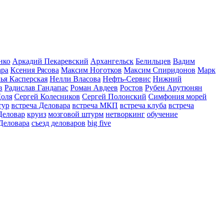
нко
Аркадий Пекаревский
Архангельск
Белильцев
Вадим
ара
Ксения Рясова
Максим Ноготков
Максим Спиридонов
Марк
ья Касперская
Нелли Власова
Нефть-Сервис
Нижний
в
Радислав Гандапас
Роман Авдеев
Ростов
Рубен Арутюнян
Доля
Сергей Колесников
Сергей Полонский
Симфония морей
тур
встреча Деловара
встреча МКП
встреча клуба
встреча
Деловар
круиз
мозговой штурм
нетворкинг
обучение
Деловара
съезд деловаров
big five