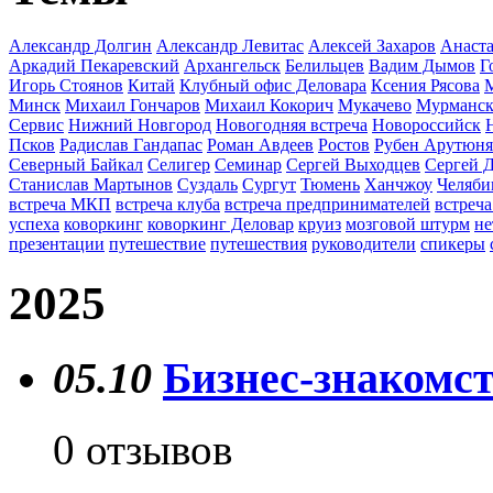
Александр Долгин
Александр Левитас
Алексей Захаров
Анаста
Аркадий Пекаревский
Архангельск
Белильцев
Вадим Дымов
Г
Игорь Стоянов
Китай
Клубный офис Деловара
Ксения Рясова
Минск
Михаил Гончаров
Михаил Кокорич
Мукачево
Мурманс
Сервис
Нижний Новгород
Новогодняя встреча
Новороссийск
Псков
Радислав Гандапас
Роман Авдеев
Ростов
Рубен Арутюн
Северный Байкал
Селигер
Семинар
Сергей Выходцев
Сергей 
Станислав Мартынов
Суздаль
Сургут
Тюмень
Ханчжоу
Челяби
встреча МКП
встреча клуба
встреча предпринимателей
встреча
успеха
коворкинг
коворкинг Деловар
круиз
мозговой штурм
не
презентации
путешествие
путешествия
руководители
спикеры
2025
05.10
Бизнес-знакомст
0 отзывов