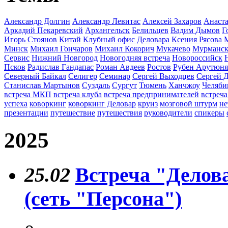
Александр Долгин
Александр Левитас
Алексей Захаров
Анаста
Аркадий Пекаревский
Архангельск
Белильцев
Вадим Дымов
Г
Игорь Стоянов
Китай
Клубный офис Деловара
Ксения Рясова
Минск
Михаил Гончаров
Михаил Кокорич
Мукачево
Мурманс
Сервис
Нижний Новгород
Новогодняя встреча
Новороссийск
Псков
Радислав Гандапас
Роман Авдеев
Ростов
Рубен Арутюн
Северный Байкал
Селигер
Семинар
Сергей Выходцев
Сергей 
Станислав Мартынов
Суздаль
Сургут
Тюмень
Ханчжоу
Челяби
встреча МКП
встреча клуба
встреча предпринимателей
встреча
успеха
коворкинг
коворкинг Деловар
круиз
мозговой штурм
не
презентации
путешествие
путешествия
руководители
спикеры
2025
25.02
Встреча "Делов
(сеть "Персона")