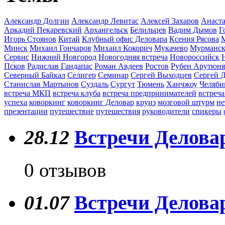
Александр Долгин
Александр Левитас
Алексей Захаров
Анаста
Аркадий Пекаревский
Архангельск
Белильцев
Вадим Дымов
Г
Игорь Стоянов
Китай
Клубный офис Деловара
Ксения Рясова
Минск
Михаил Гончаров
Михаил Кокорич
Мукачево
Мурманс
Сервис
Нижний Новгород
Новогодняя встреча
Новороссийск
Псков
Радислав Гандапас
Роман Авдеев
Ростов
Рубен Арутюн
Северный Байкал
Селигер
Семинар
Сергей Выходцев
Сергей 
Станислав Мартынов
Суздаль
Сургут
Тюмень
Ханчжоу
Челяби
встреча МКП
встреча клуба
встреча предпринимателей
встреча
успеха
коворкинг
коворкинг Деловар
круиз
мозговой штурм
не
презентации
путешествие
путешествия
руководители
спикеры
28.12
Встречи Деловар
0 отзывов
01.07
Встречи Деловар