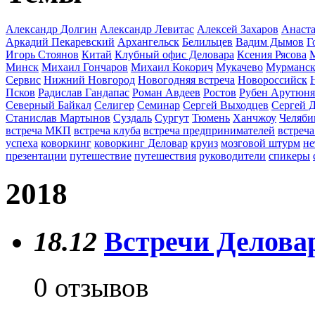
Александр Долгин
Александр Левитас
Алексей Захаров
Анаста
Аркадий Пекаревский
Архангельск
Белильцев
Вадим Дымов
Г
Игорь Стоянов
Китай
Клубный офис Деловара
Ксения Рясова
Минск
Михаил Гончаров
Михаил Кокорич
Мукачево
Мурманс
Сервис
Нижний Новгород
Новогодняя встреча
Новороссийск
Псков
Радислав Гандапас
Роман Авдеев
Ростов
Рубен Арутюн
Северный Байкал
Селигер
Семинар
Сергей Выходцев
Сергей 
Станислав Мартынов
Суздаль
Сургут
Тюмень
Ханчжоу
Челяби
встреча МКП
встреча клуба
встреча предпринимателей
встреча
успеха
коворкинг
коворкинг Деловар
круиз
мозговой штурм
не
презентации
путешествие
путешествия
руководители
спикеры
2018
18.12
Встречи Деловар
0 отзывов