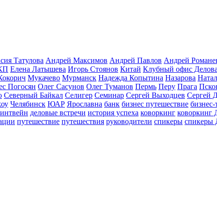
сия Татулова
Андрей Максимов
Андрей Павлов
Андрей Романе
КП
Елена Латышева
Игорь Стоянов
Китай
Клубный офис Делов
Кокорич
Мукачево
Мурманск
Надежда Копытина
Назарова
Натал
ес Погосян
Олег Сасунов
Олег Туманов
Пермь
Перу
Прага
Пско
о
Северный Байкал
Селигер
Семинар
Сергей Выходцев
Сергей 
оу
Челябинск
ЮАР
Ярославна
банк
бизнес путешествие
бизнес-
линтвейн
деловые встречи
история успеха
коворкинг
коворкинг 
ации
путешествие
путешествия
руководители
спикеры
спикеры 