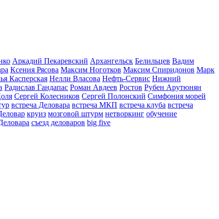
нко
Аркадий Пекаревский
Архангельск
Белильцев
Вадим
ара
Ксения Рясова
Максим Ноготков
Максим Спиридонов
Марк
ья Касперская
Нелли Власова
Нефть-Сервис
Нижний
в
Радислав Гандапас
Роман Авдеев
Ростов
Рубен Арутюнян
Доля
Сергей Колесников
Сергей Полонский
Симфония морей
тур
встреча Деловара
встреча МКП
встреча клуба
встреча
Деловар
круиз
мозговой штурм
нетворкинг
обучение
Деловара
съезд деловаров
big five