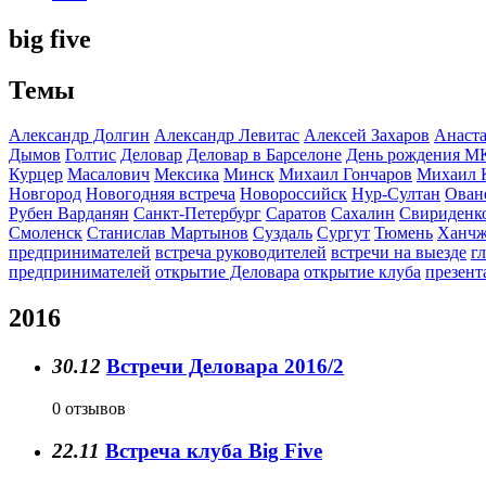
big five
Темы
Александр Долгин
Александр Левитас
Алексей Захаров
Анаста
Дымов
Голтис
Деловар
Деловар в Барселоне
День рождения М
Курцер
Масалович
Мексика
Минск
Михаил Гончаров
Михаил 
Новгород
Новогодняя встреча
Новороссийск
Нур-Султан
Ован
Рубен Варданян
Санкт-Петербург
Саратов
Сахалин
Свириденк
Смоленск
Станислав Мартынов
Суздаль
Сургут
Тюмень
Ханчж
предпринимателей
встреча руководителей
встречи на выезде
г
предпринимателей
открытие Деловара
открытие клуба
презент
2016
30.12
Встречи Деловара 2016/2
0 отзывов
22.11
Встреча клуба Big Five