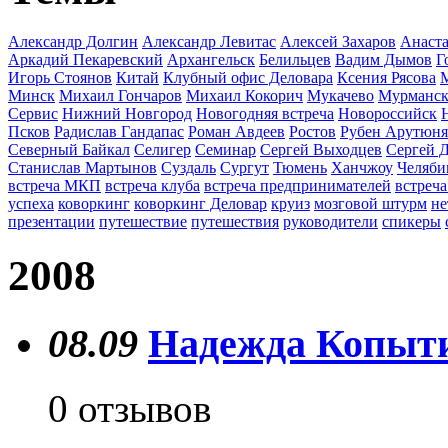
Александр Долгин
Александр Левитас
Алексей Захаров
Анаста
Аркадий Пекаревский
Архангельск
Белильцев
Вадим Дымов
Г
Игорь Стоянов
Китай
Клубный офис Деловара
Ксения Рясова
Минск
Михаил Гончаров
Михаил Кокорич
Мукачево
Мурманс
Сервис
Нижний Новгород
Новогодняя встреча
Новороссийск
Псков
Радислав Гандапас
Роман Авдеев
Ростов
Рубен Арутюн
Северный Байкал
Селигер
Семинар
Сергей Выходцев
Сергей 
Станислав Мартынов
Суздаль
Сургут
Тюмень
Ханчжоу
Челяби
встреча МКП
встреча клуба
встреча предпринимателей
встреча
успеха
коворкинг
коворкинг Деловар
круиз
мозговой штурм
не
презентации
путешествие
путешествия
руководители
спикеры
2008
08.09
Надежда Копыти
0 отзывов