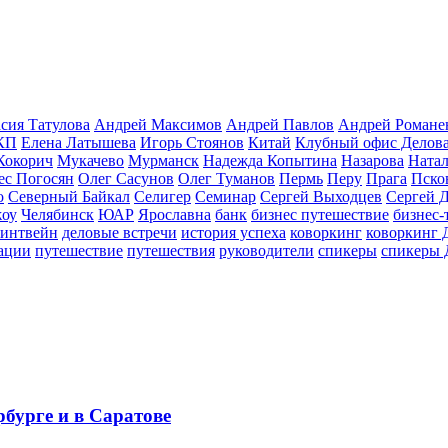
сия Татулова
Андрей Максимов
Андрей Павлов
Андрей Романе
КП
Елена Латышева
Игорь Стоянов
Китай
Клубный офис Делов
Кокорич
Мукачево
Мурманск
Надежда Копытина
Назарова
Натал
ес Погосян
Олег Сасунов
Олег Туманов
Пермь
Перу
Прага
Пско
о
Северный Байкал
Селигер
Семинар
Сергей Выходцев
Сергей 
оу
Челябинск
ЮАР
Ярославна
банк
бизнес путешествие
бизнес-
линтвейн
деловые встречи
история успеха
коворкинг
коворкинг 
ации
путешествие
путешествия
руководители
спикеры
спикеры 
бурге и в Саратове