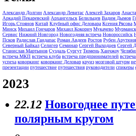
Александр Долгин
Александр Левитас
Алексей Захаров
Анаста
Аркадий Пекаревский
Архангельск
Белильцев
Вадим Дымов
Г
Игорь Стоянов
Китай
Клубный офис Деловара
Ксения Рясова
Минск
Михаил Гончаров
Михаил Кокорич
Мукачево
Мурманс
Сервис
Нижний Новгород
Новогодняя встреча
Новороссийск
Псков
Радислав Гандапас
Роман Авдеев
Ростов
Рубен Арутюн
Северный Байкал
Селигер
Семинар
Сергей Выходцев
Сергей 
Станислав Мартынов
Суздаль
Сургут
Тюмень
Ханчжоу
Челяби
встреча МКП
встреча клуба
встреча предпринимателей
встреча
успеха
коворкинг
коворкинг Деловар
круиз
мозговой штурм
не
презентации
путешествие
путешествия
руководители
спикеры
2023
22.12
Новогоднее путе
полярным кругом