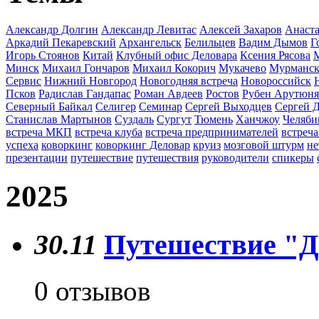
Александр Долгин
Александр Левитас
Алексей Захаров
Анаста
Аркадий Пекаревский
Архангельск
Белильцев
Вадим Дымов
Г
Игорь Стоянов
Китай
Клубный офис Деловара
Ксения Рясова
Минск
Михаил Гончаров
Михаил Кокорич
Мукачево
Мурманс
Сервис
Нижний Новгород
Новогодняя встреча
Новороссийск
Псков
Радислав Гандапас
Роман Авдеев
Ростов
Рубен Арутюн
Северный Байкал
Селигер
Семинар
Сергей Выходцев
Сергей 
Станислав Мартынов
Суздаль
Сургут
Тюмень
Ханчжоу
Челяби
встреча МКП
встреча клуба
встреча предпринимателей
встреча
успеха
коворкинг
коворкинг Деловар
круиз
мозговой штурм
не
презентации
путешествие
путешествия
руководители
спикеры
2025
30.11
Путешествие "Д
0 отзывов