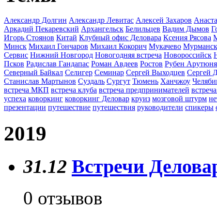
Александр Долгин
Александр Левитас
Алексей Захаров
Анаста
Аркадий Пекаревский
Архангельск
Белильцев
Вадим Дымов
Г
Игорь Стоянов
Китай
Клубный офис Деловара
Ксения Рясова
Минск
Михаил Гончаров
Михаил Кокорич
Мукачево
Мурманс
Сервис
Нижний Новгород
Новогодняя встреча
Новороссийск
Псков
Радислав Гандапас
Роман Авдеев
Ростов
Рубен Арутюн
Северный Байкал
Селигер
Семинар
Сергей Выходцев
Сергей 
Станислав Мартынов
Суздаль
Сургут
Тюмень
Ханчжоу
Челяби
встреча МКП
встреча клуба
встреча предпринимателей
встреча
успеха
коворкинг
коворкинг Деловар
круиз
мозговой штурм
не
презентации
путешествие
путешествия
руководители
спикеры
2019
31.12
Встречи Деловар
0 отзывов