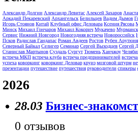
Александр Долгин
Александр Левитас
Алексей Захаров
Анаста
Аркадий Пекаревский
Архангельск
Белильцев
Вадим Дымов
Г
Игорь Стоянов
Китай
Клубный офис Деловара
Ксения Рясова
Минск
Михаил Гончаров
Михаил Кокорич
Мукачево
Мурманс
Сервис
Нижний Новгород
Новогодняя встреча
Новороссийск
Псков
Радислав Гандапас
Роман Авдеев
Ростов
Рубен Арутюн
Северный Байкал
Селигер
Семинар
Сергей Выходцев
Сергей 
Станислав Мартынов
Суздаль
Сургут
Тюмень
Ханчжоу
Челяби
встреча МКП
встреча клуба
встреча предпринимателей
встреча
успеха
коворкинг
коворкинг Деловар
круиз
мозговой штурм
не
презентации
путешествие
путешествия
руководители
спикеры
2026
28.03
Бизнес-знакомст
0 отзывов