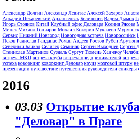
Александр Долгин
Александр Левитас
Алексей Захаров
Анаста
Аркадий Пекаревский
Архангельск
Белильцев
Вадим Дымов
Г
Игорь Стоянов
Китай
Клубный офис Деловара
Ксения Рясова
Минск
Михаил Гончаров
Михаил Кокорич
Мукачево
Мурманс
Сервис
Нижний Новгород
Новогодняя встреча
Новороссийск
Псков
Радислав Гандапас
Роман Авдеев
Ростов
Рубен Арутюн
Северный Байкал
Селигер
Семинар
Сергей Выходцев
Сергей 
Станислав Мартынов
Суздаль
Сургут
Тюмень
Ханчжоу
Челяби
встреча МКП
встреча клуба
встреча предпринимателей
встреча
успеха
коворкинг
коворкинг Деловар
круиз
мозговой штурм
не
презентации
путешествие
путешествия
руководители
спикеры
2016
03.03
Открытие клуба
"Деловар" в Праге