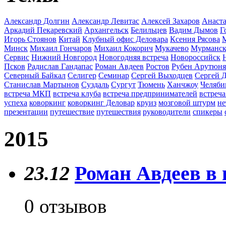
Александр Долгин
Александр Левитас
Алексей Захаров
Анаста
Аркадий Пекаревский
Архангельск
Белильцев
Вадим Дымов
Г
Игорь Стоянов
Китай
Клубный офис Деловара
Ксения Рясова
Минск
Михаил Гончаров
Михаил Кокорич
Мукачево
Мурманс
Сервис
Нижний Новгород
Новогодняя встреча
Новороссийск
Псков
Радислав Гандапас
Роман Авдеев
Ростов
Рубен Арутюн
Северный Байкал
Селигер
Семинар
Сергей Выходцев
Сергей 
Станислав Мартынов
Суздаль
Сургут
Тюмень
Ханчжоу
Челяби
встреча МКП
встреча клуба
встреча предпринимателей
встреча
успеха
коворкинг
коворкинг Деловар
круиз
мозговой штурм
не
презентации
путешествие
путешествия
руководители
спикеры
2015
23.12
Роман Авдеев в 
0 отзывов